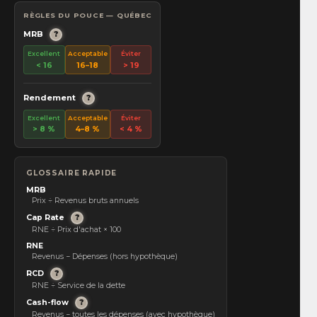
RÈGLES DU POUCE — QUÉBEC
MRB
?
Excellent
Acceptable
Éviter
< 16
16–18
> 19
Rendement
?
Excellent
Acceptable
Éviter
> 8 %
4–8 %
< 4 %
GLOSSAIRE RAPIDE
MRB
Prix ÷ Revenus bruts annuels
Cap Rate
?
RNE ÷ Prix d'achat × 100
RNE
Revenus − Dépenses (hors hypothèque)
RCD
?
RNE ÷ Service de la dette
Cash-flow
?
Revenus − toutes les dépenses (avec hypothèque)