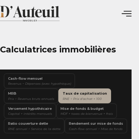
Calculatrices immobilières
Cash-flow mensuel
Revenus − Dépenses (avec hypothèque)
MRB
Taux de capitalisation
Prix ÷ Revenus bruts annuels
RNE ÷ Prix d’achat × 100
Versement hypothécaire
Mise de fonds & budget
Capital + intérêts mensuels
MDF + taxes de bienvenue + frais
Ratio couverture dette
Rendement sur mise de fonds
RNE annuel ÷ Service de la dette
Cash-flow annuel ÷ Mise de fonds