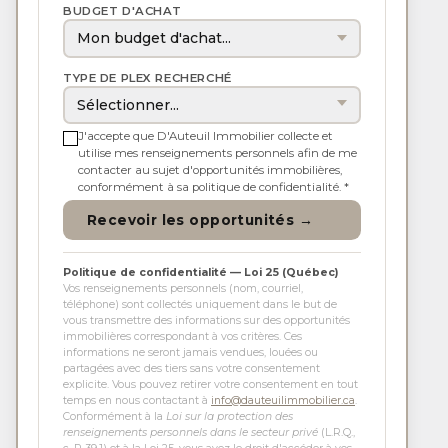
BUDGET D'ACHAT
TYPE DE PLEX RECHERCHÉ
J'accepte que D'Auteuil Immobilier collecte et
utilise mes renseignements personnels afin de me
contacter au sujet d'opportunités immobilières,
conformément à sa politique de confidentialité.
*
Recevoir les opportunités →
Politique de confidentialité — Loi 25 (Québec)
Vos renseignements personnels (nom, courriel,
téléphone) sont collectés uniquement dans le but de
vous transmettre des informations sur des opportunités
immobilières correspondant à vos critères. Ces
informations ne seront jamais vendues, louées ou
partagées avec des tiers sans votre consentement
explicite. Vous pouvez retirer votre consentement en tout
temps en nous contactant à
info@dauteuilimmobilier.ca
.
Conformément à la
Loi sur la protection des
renseignements personnels dans le secteur privé
(L.R.Q.,