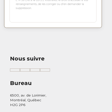
c. P-39.1) et à la Loi 25, vous avez le droit d'accéder à vos
renseignements, de les corriger ou d'en demander la
suppression.
Nous suivre
Bureau
6500, av. de Lorimier,
Montréal, Québec
H2G 2P6